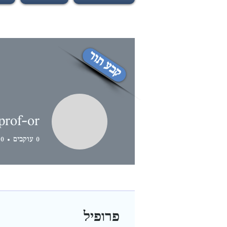
קבע תור
prof-or
0
עוקבים
0
פרופיל