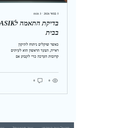
5 במאי 2026
∙
3
min
בדיקת התאמה לK
בבית
כאשר שוקלים ניתוח לתיקון
ראייה, הצעד הראשון הוא לעיתים
קרובות הערכה כדי לקבוע אם
אתה מועמד מתאים. באופן
מסורתי, זה היה כרוך בביקור
במרפאה לביצוע סדרת בדיקות.
היום, הטכנולוגיה מציעה אפשרות
0
0
נוחה יותר: הערכת LASIK
מקוונת. גישה חדשה זו מאפשרת
לך להתחיל את תהליך ההערכה
מנוחות הבית שלך. אני רוצה
לשתף כיצד שיטה זו פועלת, את
היתרונות שלה ומה לצפות. מהי
הערכת LASIK מקוונת? הערכת
פרופ' אור קיזרמן
איך מגיעים?
עין