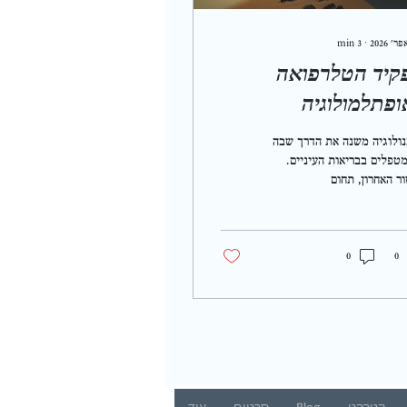
min
3
∙
קיד הטלרפואה
ופתלמולוגיה
ודרנית
ולוגיה משנה את הדרך שבה
מטפלים בבריאות העיניים.
ר האחרון, תחום
תלמולוגיה עבר מהפכה
==================
ותית בזכות שילוב של
לוגיות חדשות. אחת
טות שהפכה לחלק בלתי
0
0
 מהטיפול היא טלרפואה. היא
רת גישה נוחה, מהירה
יקת יותר לשירותי עיניים, גם
במקומות מרוחקים. כיצד
ואה משנה את תחום
תלמולוגיה טלרפואה היא
 שבה רופאים מבצעים ייעוץ,
קטרקט
Blog
סרטים
עוד