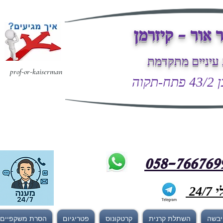
 אור - קיזרמן
עיניים מתקדמת
prof-or-kaiserman
קוה
24
 יבשה
השתלת קרנית
קרטקונוס
פטריגיום
הסרת משקפיים