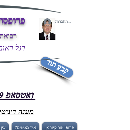
פרופסור
להתחברות
רפואת 
דגל ראובן 43/2 פתח-ת
קבע תור
ואטסאפ 058-7667699
מענה דיגיטלי /7
פרופ' אור קיזרמן
איך מגיעים?
עין