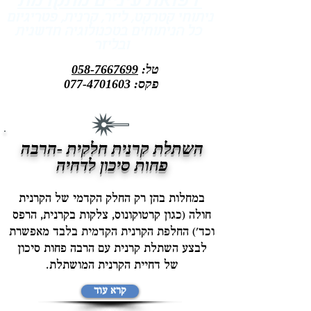
רפואת עיניים מתקדמת
ניתוחי קטרקט, ליזר, קרנית, פטריגיום
כל הניתוחים בטכנולוגיה חדשנית
ובליזר
טל:
058-7667699
פקס:
077-4701603
השתלת קרנית חלקית -הרבה
פחות סיכון לדחיה
במחלות בהן רק החלק הקדמי של הקרנית
חולה (כגון קרטוקונוס, צלקות בקרנית, הרפס
וכד') החלפת הקרנית הקדמית בלבד מאפשרת
לבצע השתלת קרנית עם הרבה פחות סיכון
של דחיית הקרנית המושתלת.
קרא עוד