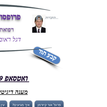
פרופסור
להתחברות
רפואת 
דגל ראובן 43/2 פתח-ת
קבע תור
ואטסאפ 058-7667699
מענה דיגיטלי /7
פרופ' אור קיזרמן
איך מגיעים?
עין