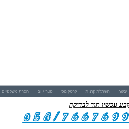
 יבשה
השתלת קרנית
קרטקונוס
פטריגיום
הסרת משקפיים
בע עכשיו תור לבדיקה
058/766769