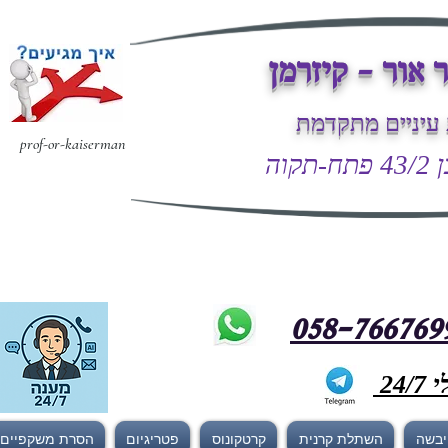
 אור - קיזרמן
עיניים מתקדמת
prof-or-kaiserman
קוה
24
 יבשה
השתלת קרנית
קרטקונוס
פטריגיום
הסרת משקפיים