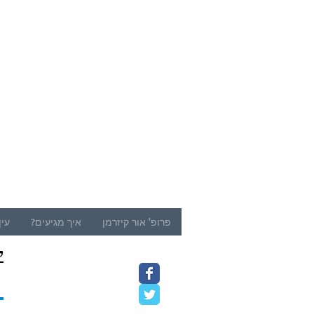
פרופ' אור קיזרמן
איך מגיעים?
עין
ק
9