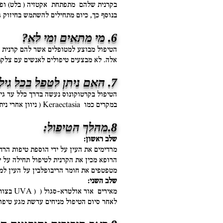
בקרנית שלהם מתפתחת
אקטזיה ( בלט) ופ
בנוסף כך, כיום מתחילים להשתמש בחיזוק ג
6. מי מתאים ומי לא?
אלה.
לא מבצעים טיפולים לאנשים עם צלקת 
7. האם ניתן לטפל בכל גיל ?
הטיפול בקרטוקונוס נעשה בדרך כלל עד גיל 40 למרות שגם אחרי גיל זה הטיפול הוא מו
במקרים כמו Keraectasia ( ניוון אחרי ניתוח רפרקטיבי) מבצעים את טיפול החיזוק גם אחרי גיל 40.
8.מהלך הטיפול:
שלב ראשון:
מרדימים את העין על ידי הוספת טיפות הרד
הרופא מכין את הקרנית לטיפול תחילה על 
מטפטפים את חומר הריבופלבין על העין למשך 30 ד
שלב השני:
מאירים אור אולטרא-סגול ( ( UVA בצורה בטוחה ומבוקרת באמצעות מכשיר החיזוק למשך 30 דקות.
לאחר סיום הטיפול מניחים עדשת מגע טיפול