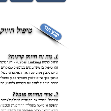
קבע תור
טיפול חיזוק קרנית - (ing (CXL
1. מה זה חיזוק קרנית?
חיזוק קרנית (Cross Linking) – הינו טיפול חדשני לא פולשני לחיזוק הקרנית.
זהו טיפול בו משתמשים במינונים מבוקרים וב
הריבופלבין מגיב עם האור האולטרא-סגול ( UVA ) וע"י תהליכים כימיים גורם לחיזוק הקשרים הכימיים בין סיבי הקולוגן שבונים את הקר
בנוסף לכך הריבופלבין מתפקד כמגן במהלך 
מטרת הטיפול לחזק את הקרנית ולמנוע התד
2. איך החיזוק פועל?
הטיפול מגביר את הקשרים המולקולאריים בי
תופעה זו קיימת בתהליך ההזדקנות הטבעי ב
הקרטוקונוס בד"כ מפסיקה את התקדמותה בג