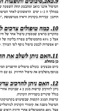
9.כאב,סיבוכים ותופעות הלוואי?
הטיפול איננו כואב ומתבצע תחת השפעה של
במהלך ה 1-2 ימים הראשונים לאחר הטיפול מרגישים תחושת אי נוחות עד כאב המלווה לפעמים ברגישות לאור.
תיתכן עכירות בקרנית וראיה מטושטשת ,"ח
10. כמה טיפולים צרכים לעבור?
מחקרים מראים שמספיק טיפול אחד של חיזו
אצל כ 85% מהמטופלים צפויה בלימה של התהליך ושיפור ניכר במיפוי הקרנית אחרי טיפול בודד.
יש אפשרות לבצע טיפול נוסף לפי הצורך. 
11.האם ניתן לשלב את החיזוק עם טיפולים אחרים?
כן בהחלט.
כיום מבצעים בעולם טיפולים חדשניים המשל
בנוסף,משלבים את טיפול החיזוק גם עם הש
12. האם ניתן להרכיב עדשות מגע אחרי הטיפול?
ניתן להרכיב עדש
בגלל שינויים בקמירות הקרנית.
עדשות המגע הקשות שבשימוש בקרטוקונוס 
הטיפול משנה את קימורי הקרנית לנורמליים
אצל 40% מהמטופלים אחרי חיזוק רואים שיפור ניכר בקמירות הקרנית כ 6 חודשים לאחר הטיפול ולכן יש צורך להתאים את מבנה העדשות מחדש.