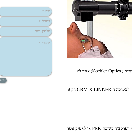
במכשיר של חברת IROC ניתן לכוון את קוטר אלומת האור לפי גודל עיני הפציאנט. בנוסף, המכשיר מנצל מערכת אופטית מיוחדת ( Koehler Optics) אשר לא
שלח
מערכת ה IROC מנצלת 7 דיודות אשר פולטים קרינה בצורת פרח.תכונה זו מבטיחה פיזור אחיד של אור על הקרנית.להשוואה, למערכת ה CBM X LINKER רק 5
טיפול החיזוק נועד לטפל בפציאנטים הסובלים מתהליכים ניוויניים בקרנית כגון קרטוקטוקנוס ו PMD, למטופלים אחרי ניתוחי רפרקציה בשיטת PRK או לאסיק אשר