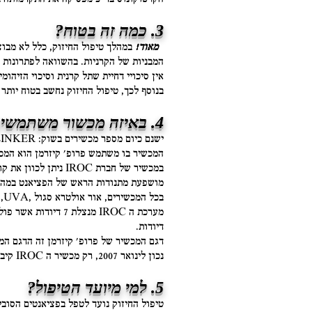
3. כמה זה בטוח?
מאוד!
במהלך טיפול החיזוק, כלל לא מבו
המבניות של הקרניות.
בהשוואה לפתרונות ט
אין סיכויי דחיית שתל קרנית וסיכוי הזיהומי
בנוסף לכך, טיפול החיזוק נחשב בטוח יותר
4. באיזה מכשור משתמשים?
ישנם כיום מספר מכשירים בשוק: IROC, CBM X LINKER ו Priavision Keracure.
המכשיר בו משתמש פרופ' קיזרמן הוא המכשיר
מושפעת מתנודות הראש של הפציאנט במהלך ה
בכל המכשירים, אור אולטרא סגול ,UVA, מוקרן באורך 365-370nm על הקרנית.
דיודות.
דגם המכשיר של פרופ' קיזרמן זה הדגם המהיר ב
נכון לינואר 2007, רק מכשיר ה IROC קיבל אישור טיפולי מה FDA.
5. למי מיועד הטיפול?