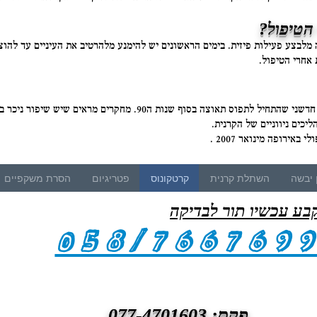
מלבצע פעילות פיזית. בימים הראשונים יש להימנע מלהרטיב את העיניים עד להו
 אחרי הטיפול.
טיפול החיזוק קרנית הוא טיפול חדשני שהתחיל לתפוס תאוצה בסוף שנות 
יכים ניווניים של הקרנית.
 יבשה
השתלת קרנית
קרטקונוס
פטריגיום
הסרת משקפיים
בע עכשיו תור לבדיקה
058/766769
פקס: 077-4701603