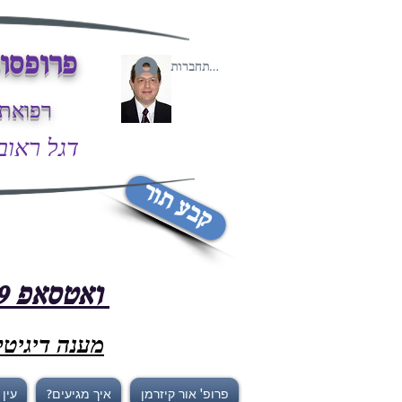
פרופסור
להתחברות
רפואת 
דגל ראובן 43/2 פתח-ת
קבע תור
ואטסאפ 058-7667699
מענה דיגיטלי /7
פרופ' אור קיזרמן
איך מגיעים?
עין