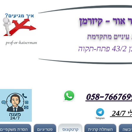
 אור - קיזרמן
עיניים מתקדמת
prof-or-kaiserman
קוה
24
 יבשה
השתלת קרנית
קרטקונוס
פטריגיום
הסרת משקפיים