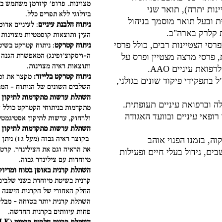
מצוינות. פרופ' קיזרמן משתמש ב
נות יתרה), תואר שני
ביולוגי ללא תפרים כלל.
ת ובעל תואר מוסמך בניהול
ניתוח הלבנת עיניים
: לעיניים אדו
העין ותוצאות קוסמטיות מצוינות 
רסי הצטיינות רבים, כולל פרסי
ניתוח קטרקט
: ניתוח קטרקט בשיט
ה-ויסקוצ'ופינג) המאפשרת הגנה ע
 פרסי מרצה מצטיין ופרס על
ותוצאות ראיה מצוינות.
את עיניים AAO.
ניתוח קטרקט בלייזר:
מקצר את זמן
 בתפקידי פיקוד שונים בגולני,
השלבים השונים של הניתוח – המב
השתלת עדשות מתקדמות לתיקון 
 וברפואת עיניים תעופתית.
מתקדמות בניתוחי הקטרקט כולל ע
 רופאי עיניים ובוועד האגודה
ולרחוק, עדשות לתיקון אסטיגמטיזם
השתלת עדשות מתקדמות לתיקון ק
בקוצר ראי
וה, בזמנו הפנוי אוהב
את הראיה וגם את הצילינדר. קרט
ים, גידול בעלי חיים ופעילות
מיוחדות עם צילינדר גבוה.
השתלת קרנית באופן בטוח ומדיוק (KP
קרנית בשיטת מיוחדת בשני שלבים
החלק האחורי של הקרנית הישנה 
השתלת קרנית יותר בטוחה – מבלי 
פחות עיוותים בקרנית החדשה.