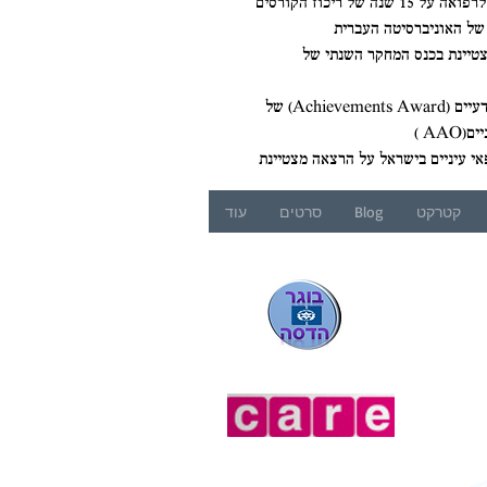
2003 תעודת הוכרה מדיקן ביה"ס לרפואה על 15 שנה של ריכוז הקורסים
של האוניברסיטה העברית
 מצטיינת בכנס המחקר השנתי של
2007 תעודת הוכרה על הישגים מדעיים (Achievements Award) של
AA )
קטרקט
Blog
סרטים
עוד