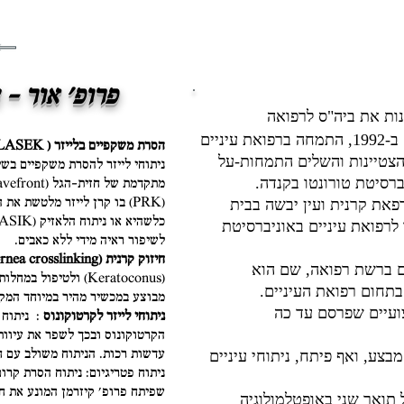
פרופ' אור -
ות את ביה"ס לרפואה
של האוניברסיטה העברית בירושלים ב-1992, התמחה ברפואת עיניים
הסרת משקפיים בלייזר ( LASIK,PRK, LASEK ):
הצטיינות והשלים התמחות-על
ניתוחי לייזר להסרת משקפיים בש
ברסיטת טורונטו בקנדה.
(PRK) בו קרן לייזר מלטשת א
פאת קרנית ועין יבשה בבית
ר לרפואת עיניים באוניברסיטת
לשיפור ראיה מידי ללא כאבים.
חיזוק קרנית (Cornea crosslinking):
ים ברשת רפואה, שם הוא
(Keratoconus) ולטיפו
תחום רפואת העיניים.
מבוצע במכשיר מהיר במיוחד המק
 מאמרים מקצועיים שפרסם עד כה
ניתוחי לייזר לקרטוקונוס
: ניתוח
הקרטוקונוס ובכך לשפר את עיוו
עדשות רכות. הניתוח משולב עם חי
מבצע, ואף פיתח, ניתוחי עיניים
ניתוח פטריגיום: ניתוח הסרת קרו
שפיתח פרופ' קיזרמן המונע את ח
 תואר שני באופטלמולוגיה