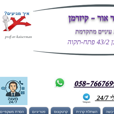
 אור - קיזרמן
עיניים מתקדמת
prof-or-kaiserman
קוה
24
 יבשה
השתלת קרנית
קרטקונוס
פטריגיום
הסרת משקפיים