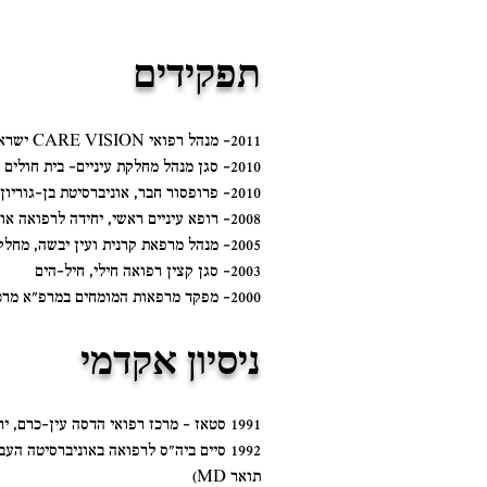
תפקידים
2011- מנהל רפואי CARE VISION ישראל
2010- סגן מנהל מחלקת עיניים– בית חולים ברזילי
2010- פרופסור חבר, אוניברסיטת בן-גוריון
2008- רופא עיניים ראשי, יחידה לרפואה אוירית (ירפ"א) , חיל-האויר
2005- מנהל מרפאת קרנית ועין יבשה, מחלקת עיניים, מרכז רפואי ברזילי
2003- סגן קצין רפואה חילי, חיל-הים
2000- מפקד מרפאות המומחים במרפ"א מרכז, צריפין
ניסיון אקדמי
1991 סטאז – מרכז רפואי הדסה עין-כרם, ירושלים
1992 סיים ביה"ס לרפואה באוניברסיטה הע
תואר MD)