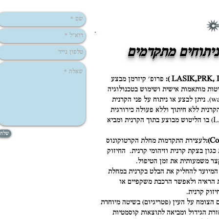
 ניתוחים מתקדמים
פרופ' קיזרמן מבצע
יטות מותאמות אישית ושימוש בטכנולוגיה
מתקדמת של חזית-הגל (wavefront). ניתן לבצע או ניתוח על פני הקרנית
ת הקרנית ללא חיתוך וללא פעולה כירורגית
כלשהיא או ניתוח הלאזיק (LASIK) בו הליטוש מבוצע בתוך הקרנית ומביא
שלח
לעצירת התקדמות מחלת הקרטוקונוס
ל במחלות כגון בצקת קרנית וזיהומי קרנית. החיזוק
צר משמעותית את זמן הטיפול.
 המיועד להחליק את הבלט בקרנית במחלת
ת הראיה ולאפשר הרכבת משקפיים או
זוק קרנית.
ם הצומח על העין (פטריגיום) בשיטה מיוחדת
זרת הגידול ומביאה לתוצאות קוסמטיות