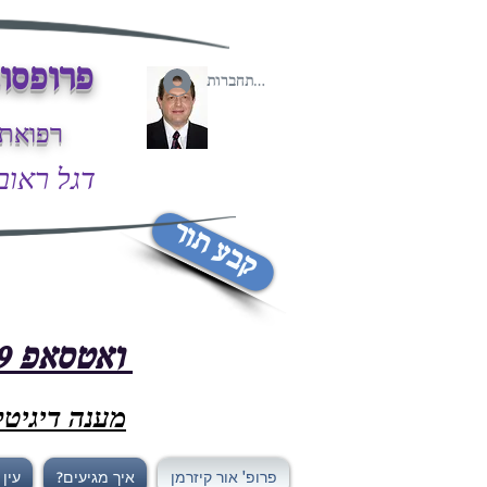
פרופסור
להתחברות
רפואת 
דגל ראובן 43/2 פתח-ת
קבע תור
ואטסאפ 058-7667699
מענה דיגיטלי /7
פרופ' אור קיזרמן
איך מגיעים?
עין