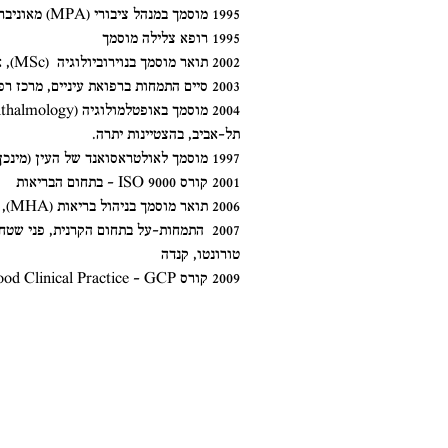
1995 מוסמך במנהל ציבורי (MPA) מאוניברסיטת קלרק בארה"ב
1995 רופא צלילה מוסמך
2002 תואר מוסמך בנוירוביולוגיה (MSc), אוניברסיטה עברית, ירושלים
2003 סיים התמחות ברפואת עיניים, מרכז רפואי הדסה עין-כרם (בהצטיינות)
תל-אביב, בהצטיינות יתרה.
1997 מוסמך לאולטראסואנד של העין (מינכן, גרמניה)
2001 קורס ISO 9000 - בתחום הבריאות
2006 תואר מוסמך בניהול בריאות (MHA), אוניברסיטת בן-גוריון, באר-שבע
2007 התמחות-על בתחום הקרנית, פני שטח
טורונטו, קנדה
2009 קורס Good Clinical Practice - GCP