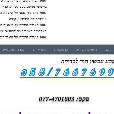
ביישומי מחשב בפקולטה לרפואה 
2007 פרס ג'ון גבאי על הרצאה
אוניברסיטת טורונטו, קנדה
האקדמיה האמריקאית לרפואת עיניים(O
2009 תעודת הוכרה של איגוד רופאי עיניים בישראל על הרצאה מצטיינת
 יבשה
השתלת קרנית
קרטקונוס
פטריגיום
הסרת משקפיים
בע עכשיו תור לבדיקה
058/766769
פקס: 077-4701603