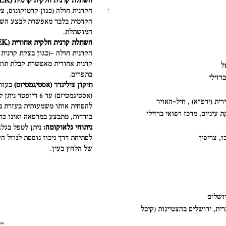
השתלת קרנית חלקית קדמית (DALK):
הקרנית חולה (כגון קרטוקונוס, צ
הקדמית בלבד מאפשרת לבצע השתל
המושתלת.
השתלת קרנית חלקית אחורית (DSAEK):
הקרנית חולה –(כגון בצקת קרנית
קרנית אחורית מאפשרת קבלת תוצ
בתפרים.
תיקון צילינדר (אסטיגמטיזם)
(אסטיגמטיזם) עד 6 
להפחית אותו משמעותית בעזרת בי
בודדות, מתבצע במרפאה ואינו כרו
ניתוחי גלאוקומה:
ניתן לטפל בגלא
לפתיחת דרך ניכוז נוספת לנוזל הע
של הלחץ בעין.
ברית, ירושלים בהצטיינות (קיבל