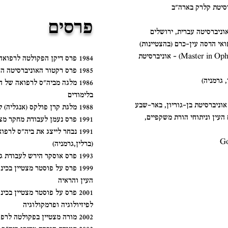
פרסים
2004 מוסמך באופטלמולוגיה (Master in Ophthalmology) – אוניברסיטת
1984 פרס דיקן הפקולטה לרפואה על הצטיינת בלימודים
1985 פרס רקטור האוניברסיטה העברית על הצטיינות בלימודים
1986 מלגה מביה"ס לרפואה של
בלימודים
1988 מלגת קרן פולקס (אנגליה) לתלמידי מחקר מצטיינים
 העין וניתוחי הורת משקפיים,
1991 פרס נעמן לעבודת מחקר מצטיינת באנדוקרינולוגיית ילדים
1991 נבחר לייצג את ביה"ס לר
(ברלין,גרמניה)
1993 פרס אוסקר הירש לעבודת גמר מצטיינת ברפואה.
1999 פרס על פוסטר מצטיין ב
העין והראיה
2001 פרס על פוסטר מצטיין בכ
לפיזיולוגיה ופרמקולוגיה
2002 מורה מצטיין בפקולטה לרפואה של האוניברסיטה העברית