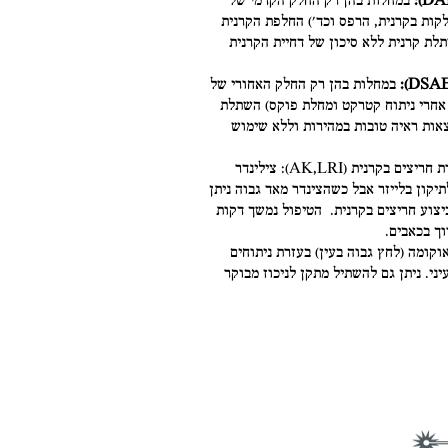
במחלות בהן רק החלק הקדמי של
לקות בקרנית, הרפס וכד') החלפת הקרנית
ת קרנית ללא סיכון של דחיית הקרנית
במחלות בהן רק החלק האחורי של
 אחרי ניתוח קטרקט ומחלת פוקס) השתלת
אות ראיה טובות במהירות וללא שימוש
בעזרת חריצים בקרנית (AK,LRI): צילינדר
דיופטר ניתן לתיקון בלייזר אבל כשהצינדר מאד גבוה ניתן
צוע חריצים בקרנית. הטיפול נמשך דקות
ך בכאבים.
וקומה (לחץ גבוה בעין) בעזרת ניתוחים
יני. ניתן גם להשתיל מתקן לניכוז מבוקר