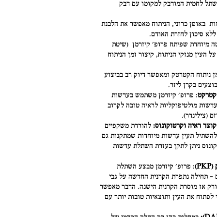
שתל לחמית המודבק למקומו עם דבק
מות באופן כרוני, הניתוח מאפשר את הלבנת
ללא סיכון לחזרת האודם.
ה מיוחדת שפיתח פרופ' קיזרמן (שיטת
ל העין מנזקי הניתוח, קיצור זמן הניתוח
 ניתוח הקטרטק ומאפשר דיוק רב בביצוע
וצעים בקרן ליזר.
קטרקט
: פרופ' קיזרמן משתמש בעדשות
דשות מולטיפוקליות לראיה טובה לקרוב
 (צילינדר).
וצר ראיה וקרטוקונוס:
להורדת משקפיים
ה גבוה (מעל 12) ניתן להשתיל תעין עדשות מיוחדות שמתקנות גם
קונוס ניתן לתקן בעזרת השתלת עדשות
P)
: פרופ' קיזרמן מבצע השתלת
 – תחילה נתפרת הקרנית החדשה על גבי
ורק אז מוסרת הקרנית הישנה. הדבר מאפשר
לפתוח את העין ותוצאיות טובות יותר עם