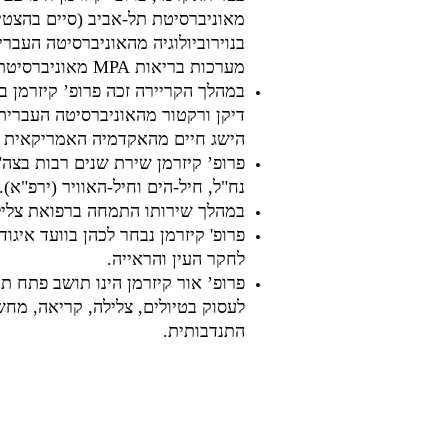
מאוניברסיטת תל-אביב (סיים בהצטיי
בנוירוביולוגיה מהאוניברסיטה העברי
מערכות בריאות MPA מאוניברסיטת קלרק בארה"ב.
במהלך הקריירה זכה פרופ’ קיזרמן בפ
דיקן ורקטור מהאוניברסיטה העברית,
הישג חיים מהאקדמיה האמריקאית לרפו
פרופ’ קיזרמן שירת שנים רבות בצה"ל
נח"ל, חיל-הים וחיל-האוויר (ירפ"א).
במהלך שירותו התמחה ברפואת צלילה
פרופ' קיזרמן נבחר לכהן בוועד איגוד
לחקר העין והראייה.
פרופ’ אור קיזרמן הינו תושב פתח תק
לעסוק בטיולים, צלילה, קריאה, מחשב
התנדבותית.